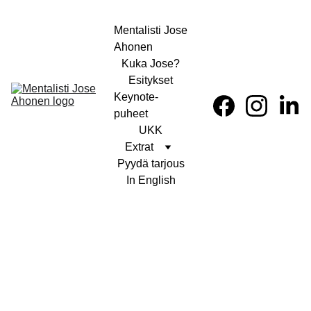
Mentalisti Jose 
Ahonen
Kuka Jose?
Esitykset
Keynote-
puheet
UKK
Extrat
Pyydä tarjous
In English